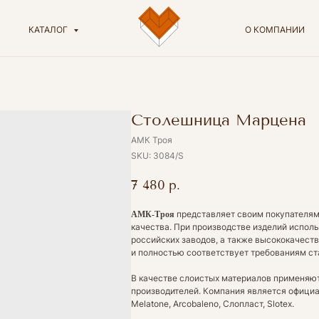
КАТАЛОГ
О КОМПАНИИ
Столешница Марцена
АМК Троя
SKU:
3084/S
7 480
р.
представляет своим покупателям
АМК-Троя
качества. При производстве изделий испол
российских заводов, а также высококачес
и полностью соответствует требованиям с
В качестве слоистых материалов применяют
производителей. Компания является офици
Melatone, Arcobaleno, Слопласт, Slotex.