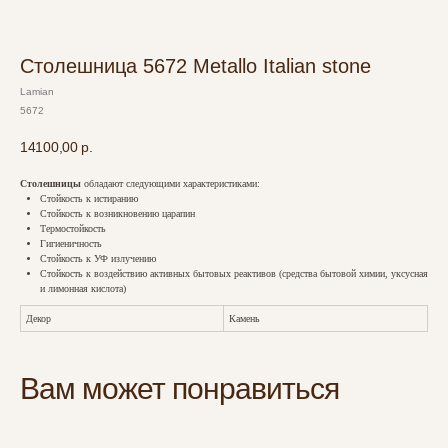
Столешница 5672 Metallo Italian stone
Lamian
5672
14100,00
р.
Столешницы
обладают следующими характеристиками:
Стойкость к истиранию
Стойкость к возникновению царапин
Термостойкость
Гигиеничность
Стойкость к УФ излучению
Стойкость к воздействию активных бытовых реактивов (средства бытовой химии, уксусная
и лимонная кислота)
Декор
Камень
Вам может понравиться