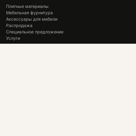
Плитные материалы
Мебельная фурнитура
Аксессуары для мебели
Распродажа
Специальное предложение
Услуги
ИНФОРМАЦИЯ
Оплата и доставка
Актуальное
О компании
Контакты
+ 7 913 194 24 38
magstol-24@yandex.ru