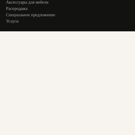
Аксессуары для мебели
Распродажа
Специальное предложение
Услуги
ИНФОРМАЦИЯ
Оплата и доставка
Актуальное
О компании
Контакты
+ 7 913 194 24 38
magstol-24@yandex.ru
© 2025 Все права защищены. Все материалы на сайте являются