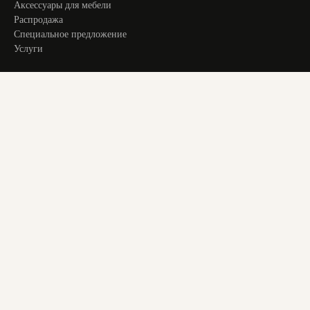
Аксессуары для мебели
Распродажа
Специальное предложение
Услуги
ИНФОРМАЦИЯ
Оплата и доставка
Актуальное
О компании
Контакты
+ 7 913 194 24 38
magstol-24@yandex.ru
© 2025 Все права защищены. Все материалы на сайте являются