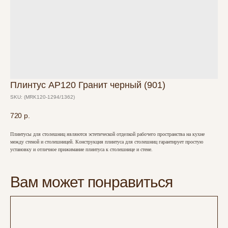
Плинтус AP120 Гранит черный (901)
SKU:
(MRK120-1294/1362)
720
р.
Плинтусы для столешниц являются эстетической отделкой рабочего пространства на кухне
между стеной и столешницей. Конструкция плинтуса для столешниц гарантирует простую
установку и отличное прижимание плинтуса к столешнице и стене.
Вам может понравиться