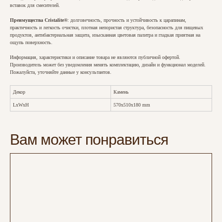
вставок для смесителей.
Преимущества Сristalite®
: долговечность, прочность и устойчивость к царапинам,
практичность и легкость очистки, плотная непористая структура, безопасность для пищевых
продуктов, антибактериальная защита, изысканная цветовая палитра и гладкая приятная на
ощупь поверхность.
Информация, характеристики и описание товара не являются публичной офертой.
Производитель может без уведомления менять комплектацию, дизайн и функционал моделей.
Пожалуйста, уточняйте данные у консультантов.
Декор
Камень
LxWxH
570x510x180 mm
Вам может понравиться