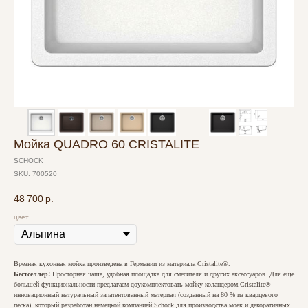
Мойка QUADRO 60 CRISTALITE
SCHOCK
SKU:
700520
48 700
р.
цвет
Врезная кухонная мойка произведена в Германии из материала Сristalite®.
Бестселлер!
Просторная чаша, удобная площадка для смесителя и других аксессуаров. Для еще
большей функциональности предлагаем доукомплектовать мойку коландером.Сristalite® -
инновационный натуральный запатентованный материал (созданный на 80 % из кварцевого
песка), который разработан немецкой компанией Schock для производства моек и декоративных