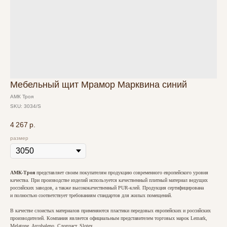
Мебельный щит Мрамор Марквина синий
АМК Троя
SKU:
3034/S
4 267
р.
размер
АМК-Троя
представляет своим покупателям продукцию современного европейского уровня
качества. При производстве изделий используется качественный плитный материал ведущих
российских заводов, а также высококачественный PUR-клей. Продукция сертифицирована
и полностью соответствует требованиям стандартов для жилых помещений.
В качестве слоистых материалов применяются пластики передовых европейских и российских
производителей. Компания является официальным представителем торговых марок Lemark,
Melatone, Arcobaleno, Слопласт, Slotex.