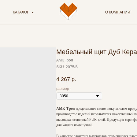
КАТАЛОГ
О КОМПАНИИ
Мебельный щит Дуб Кера
АМК Троя
SKU:
2075/S
4 267
р.
размер
АМК-Троя
представляет своим покупателям проду
производстве изделий используется качественный п
высококачественный PUR-клей. Продукция сертифиц
для жилых помещений.
В качестве слоистых материалов применяются плас