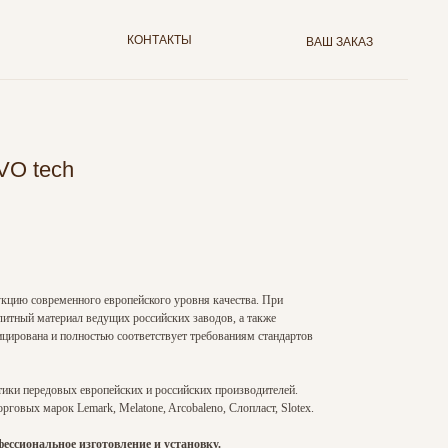
КОНТАКТЫ
ВАШ ЗАКАЗ
VO tech
кцию современного европейского уровня качества. При
литный материал ведущих российских заводов, а также
ирована и полностью соответствует требованиям стандартов
тики передовых европейских и российских производителей.
говых марок Lemark, Melatone, Arcobaleno, Слопласт, Slotex.
ссиональное изготовление и установку.