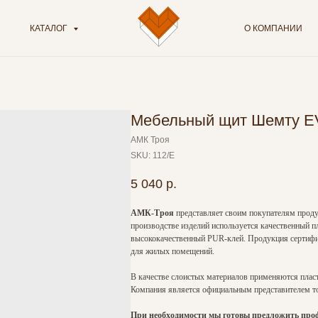
КАТАЛОГ
О КОМПАНИИ
Мебельный щит Шемту E
АМК Троя
SKU:
112/Е
5 040
р.
АМК-Троя
представляет своим покупателям проду
производстве изделий используется качественный п
высококачественный PUR-клей. Продукция сертифиц
для жилых помещений.
В качестве слоистых материалов применяются плас
Компания является официальным представителем тор
При необходимости мы готовы предложить профе