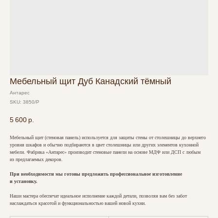
Мебельный щит Дуб Канадский тёмный
Антарес
SKU:
3850/Р
5 600
р.
Мебельный щит (стеновая панель) используется для защиты стены от столешницы до верхнего
уровня шкафов и обычно подбираются в цвет столешницы или других элементов кухонной
мебели. Фабрика «Антарес» производит стеновые панели на основе МДФ или ДСП с любым
из предлагаемых декоров.
При необходимости мы готовы предложить профессиональное изготовление
и установку.
Наши мастера обеспечат идеальное исполнение каждой детали, позволяя вам без забот
наслаждаться красотой и функциональностью вашей новой кухни.