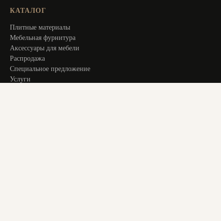
КАТАЛОГ
Плитные материалы
Мебельная фурнитура
Аксессуары для мебели
Распродажа
Специальное предложение
Услуги
ИНФОРМАЦИЯ
Оплата и доставка
Актуальное
О компании
Контакты
+ 7 913 194 24 38
magstol-24@yandex.ru