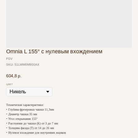
Omnia L 155° с нулевым вхождением
FGV
SKU:
51LWW0M900AX
604,8
р.
цвет
Технические характеристики:
• Глубина фрезеровки чашки 11,3мм
• Диаметр чашки 35 мм
• Угол открывания 155°
• Расстояние до чашки (K) от 3 до 7 мм
• Толщина фасада (T) от 14 до 26 мм
• Нулевое вхождение для внутренних ящиков