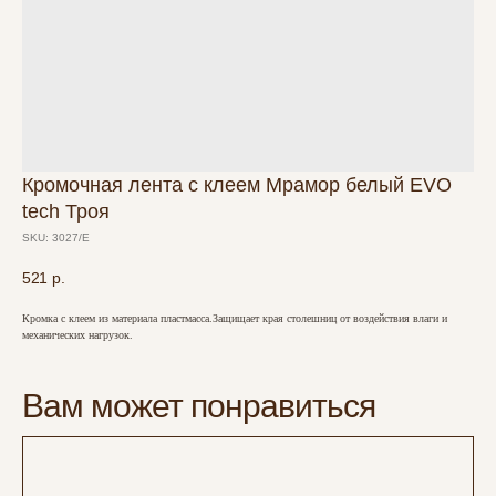
Кромочная лента с клеем Мрамор белый EVO
tech Троя
SKU:
3027/Е
521
р.
Кромка с клеем из материала пластмасса.Защищает края столешниц от воздействия влаги и
механических нагрузок.
Вам может понравиться