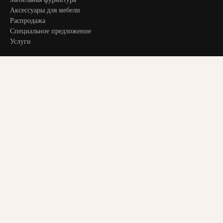
Аксессуары для мебели
Распродажа
Специальное предложение
Услуги
ИНФОРМАЦИЯ
Оплата и доставка
Актуальное
О компании
Контакты
+ 7 913 194 24 38
magstol-24@yandex.ru