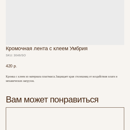
Кромочная лента с клеем Умбрия
SKU:
3046/SО
420
р.
Кромка с клеем из материала пластмасса.Защищает края столешниц от воздействия влаги и
механических нагрузок.
Вам может понравиться