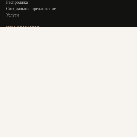
Распродажа
Специальное предложение
Услуги
ИНФОРМАЦИЯ
Оплата и доставка
Актуальное
О компании
Контакты
+ 7 913 194 24 38
magstol-24@yandex.ru
© 2025 Все права защищены. Все материалы на сайте являются
авторским уникальным контентом. Копирование материалов
с сайта преследуется по закону. Данный ресурс не является