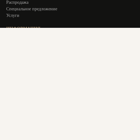
Распродажа
Специальное предложение
Услуги
ИНФОРМАЦИЯ
Оплата и доставка
Актуальное
О компании
Контакты
+ 7 913 194 24 38
magstol-24@yandex.ru
© 2025 Все права защищены. Все материалы на сайте являются
авторским уникальным контентом. Копирование материалов
с сайта преследуется по закону. Данный ресурс не является