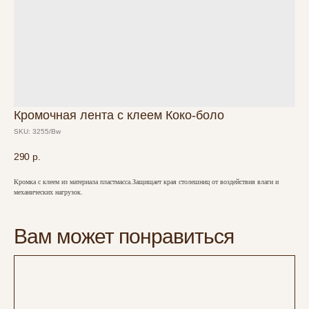
Кромочная лента с клеем Коко-боло
SKU:
3255/Bw
290
р.
Кромка с клеем из материала пластмасса.Защищает края столешниц от воздействия влаги и
механических нагрузок.
Вам может понравиться