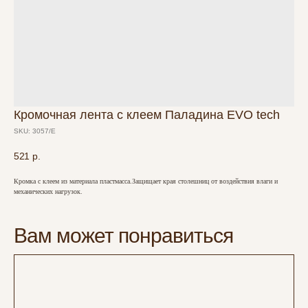
Кромочная лента с клеем Паладина EVO tech
SKU:
3057/Е
521
р.
Кромка с клеем из материала пластмасса.Защищает края столешниц от воздействия влаги и
механических нагрузок.
Вам может понравиться