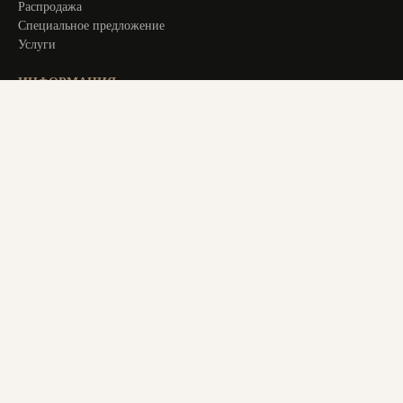
Распродажа
Специальное предложение
Услуги
ИНФОРМАЦИЯ
Оплата и доставка
Актуальное
О компании
Контакты
+ 7 913 194 24 38
magstol-24@yandex.ru
© 2025 Все права защищены. Все материалы на сайте являются
авторским уникальным контентом. Копирование материалов
с сайта преследуется по закону. Данный ресурс не является