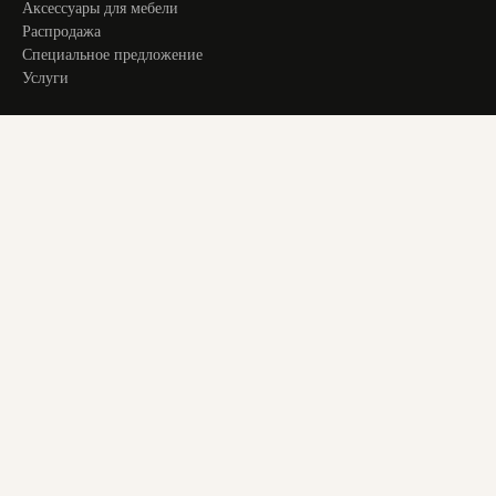
Аксессуары для мебели
Распродажа
Специальное предложение
Услуги
ИНФОРМАЦИЯ
Оплата и доставка
Актуальное
О компании
Контакты
+ 7 913 194 24 38
magstol-24@yandex.ru
© 2025 Все права защищены. Все материалы на сайте являются