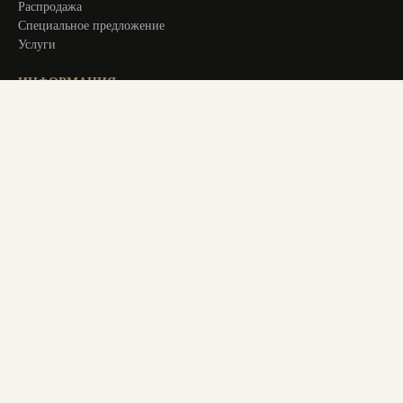
Распродажа
Специальное предложение
Услуги
ИНФОРМАЦИЯ
Оплата и доставка
Актуальное
О компании
Контакты
+ 7 913 194 24 38
magstol-24@yandex.ru
© 2025 Все права защищены. Все материалы на сайте являются
авторским уникальным контентом. Копирование материалов
с сайта преследуется по закону. Данный ресурс не является