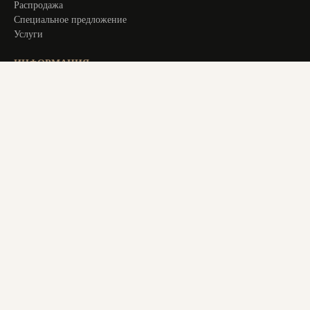
Распродажа
Специальное предложение
Услуги
ИНФОРМАЦИЯ
Оплата и доставка
Актуальное
О компании
Контакты
+ 7 913 194 24 38
magstol-24@yandex.ru
© 2025 Все права защищены. Все материалы на сайте являются
авторским уникальным контентом. Копирование материалов
с сайта преследуется по закону. Данный ресурс не является