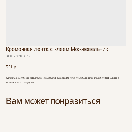
Кромочная лента с клеем Можжевельник
SKU:
2083/LARIX
521
р.
Кромка с клеем из материала пластмасса.Защищает края столешниц от воздействия влаги и
механических нагрузок.
Вам может понравиться