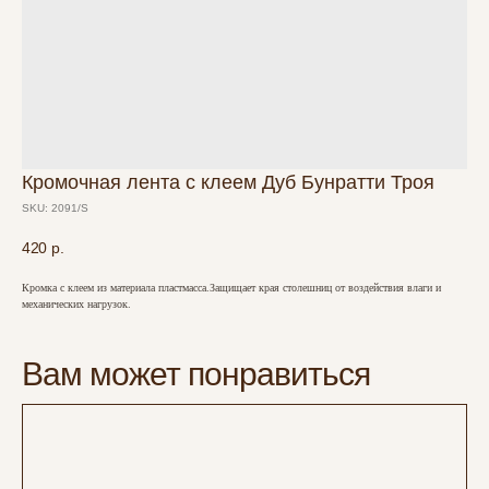
Кромочная лента с клеем Дуб Бунратти Троя
SKU:
2091/S
420
р.
Кромка с клеем из материала пластмасса.Защищает края столешниц от воздействия влаги и
механических нагрузок.
Вам может понравиться