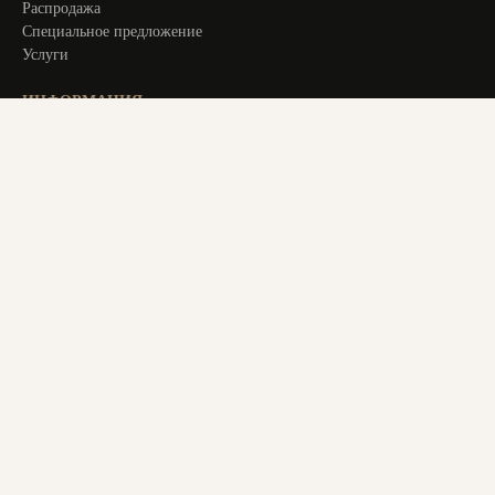
Распродажа
Специальное предложение
Услуги
ИНФОРМАЦИЯ
Оплата и доставка
Актуальное
О компании
Контакты
+ 7 913 194 24 38
magstol-24@yandex.ru
© 2025 Все права защищены. Все материалы на сайте являются
авторским уникальным контентом. Копирование материалов
с сайта преследуется по закону. Данный ресурс не является