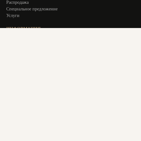
Распродажа
Специальное предложение
Услуги
ИНФОРМАЦИЯ
Оплата и доставка
Актуальное
О компании
Контакты
+ 7 913 194 24 38
magstol-24@yandex.ru
© 2025 Все права защищены. Все материалы на сайте являются
авторским уникальным контентом. Копирование материалов
с сайта преследуется по закону. Данный ресурс не является