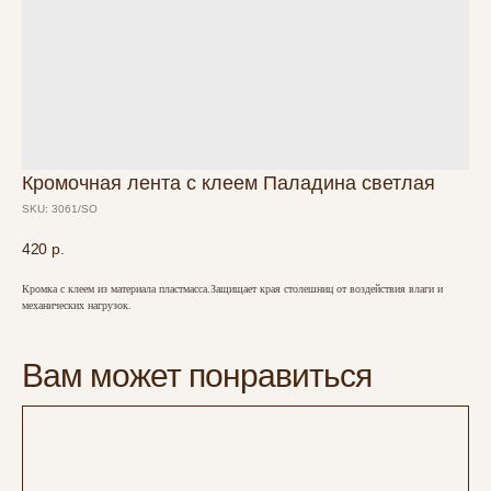
Кромочная лента с клеем Паладина светлая
SKU:
3061/SO
420
р.
Кромка с клеем из материала пластмасса.Защищает края столешниц от воздействия влаги и
механических нагрузок.
Вам может понравиться