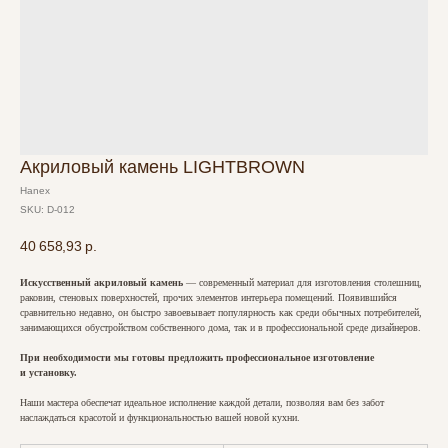
Акриловый камень LIGHTBROWN
Hanex
SKU:
D-012
40 658,93
р.
Искусственный акриловый камень
— современный материал для изготовления столешниц,
раковин, стеновых поверхностей, прочих элементов интерьера помещений. Появившийся
сравнительно недавно, он быстро завоевывает популярность как среди обычных потребителей,
занимающихся обустройством собственного дома, так и в профессиональной среде дизайнеров.
При необходимости мы готовы предложить профессиональное изготовление
и установку.
Наши мастера обеспечат идеальное исполнение каждой детали, позволяя вам без забот
наслаждаться красотой и функциональностью вашей новой кухни.