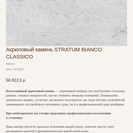
Акриловый камень STRATUM BIANCO
CLASSICO
Hanex
SKU:
ST-302
56 922,5
р.
Искусственный акриловый камень
— современный материал для изготовления столешниц,
раковин, стеновых поверхностей, прочих элементов интерьера помещений. Появившийся
сравнительно недавно, он быстро завоевывает популярность как среди обычных потребителей,
занимающихся обустройством собственного дома, так и в профессиональной среде дизайнеров.
При необходимости мы готовы предложить профессиональное изготовление
и установку.
Наши мастера обеспечат идеальное исполнение каждой детали, позволяя вам без забот
наслаждаться красотой и функциональностью вашей новой кухни.