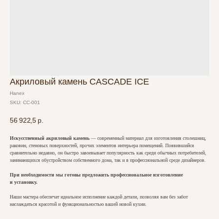
Акриловый камень CASCADE ICE
Hanex
SKU:
CC-001
56 922,5
р.
Искусственный акриловый камень
— современный материал для изготовления столешниц,
раковин, стеновых поверхностей, прочих элементов интерьера помещений. Появившийся
сравнительно недавно, он быстро завоевывает популярность как среди обычных потребителей,
занимающихся обустройством собственного дома, так и в профессиональной среде дизайнеров.
При необходимости мы готовы предложить профессиональное изготовление
и установку.
Наши мастера обеспечат идеальное исполнение каждой детали, позволяя вам без забот
наслаждаться красотой и функциональностью вашей новой кухни.