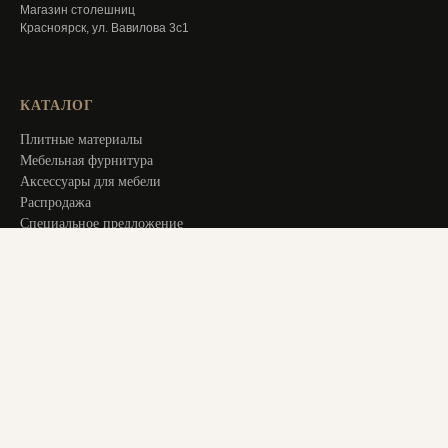
Магазин столешниц
Красноярск, ул. Вавилова 3с1
КАТАЛОГ
Плитные материалы
Мебельная фурнитура
Аксессуары для мебели
Распродажа
Специальное предложение
Услуги
ИНФОРМАЦИЯ
Оплата и доставка
Актуальное
О компании
Контакты
+ 7 913 194 24 38