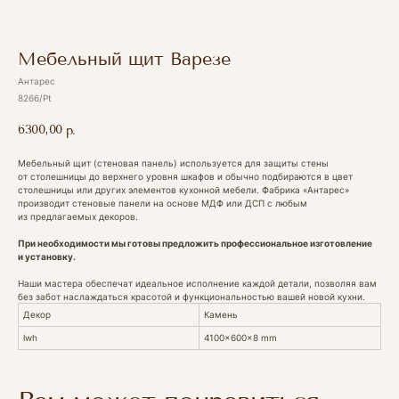
Мебельный щит Варезе
Антарес
8266/Pt
6300,00
р.
Мебельный щит (стеновая панель) используется для защиты стены
от столешницы до верхнего уровня шкафов и обычно подбираются в цвет
столешницы или других элементов кухонной мебели. Фабрика «Антарес»
производит стеновые панели на основе МДФ или ДСП с любым
из предлагаемых декоров.
При необходимости мы готовы предложить профессиональное изготовление
и установку.
Наши мастера обеспечат идеальное исполнение каждой детали, позволяя вам
без забот наслаждаться красотой и функциональностью вашей новой кухни.
Декор
Камень
lwh
4100x600x8 mm